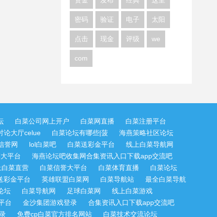
资金
发布
经典
这里
密码
验证
电子
太阳
点击
现金
评级
we
com
坛
白菜公司网上开户
白菜网直播
白菜注册平台
论大厅celue
白菜论坛有哪些|菠
海燕策略社区论坛
信誉网
lol白菜吧
白菜送彩金平台
线上白菜导航网
菜大平台
海燕论坛吧收集网合集资讯入口下载app交流吧
上白菜直营
白菜信誉大平台
白菜体育直播
白菜论坛
送彩金平台
英雄联盟白菜网
白菜导航站
最全白菜导航
论坛
白菜导航网
足球白菜网
线上白菜游戏
平台
金沙集团游戏登录
合集资讯入口下载app交流吧
录
免费cp白菜官方排名网站
白菜技术交流论坛