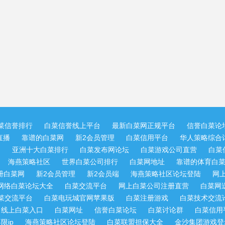
菜信誉排行
白菜信誉线上平台
最新白菜网正规平台
信誉白菜论
直播
靠谱的白菜网
新2会员管理
白菜信用平台
华人策略综合讨
网
亚洲十大白菜排行
白菜发布网论坛
白菜游戏公司直营
白菜
海燕策略社区
世界白菜公司排行
白菜网地址
靠谱的体育白
册白菜网
新2会员管理
新2会员端
海燕策略社区论坛登陆
网
网络白菜论坛大全
白菜交流平台
网上白菜公司注册直营
白菜网
菜交流平台
白菜电玩城官网苹果版
白菜注册游戏
白菜技术交流
线上白菜入口
白菜网址
信誉白菜论坛
白菜讨论群
白菜信用
限ip
海燕策略社区论坛登陆
白菜联盟担保大全
金沙集团游戏登