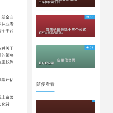
白菜担保网平台
。最全白
88
深从业者
这个平台
谁有白菜论坛网站
69
各种关于
用的策略
这里找到
足球现金网
风险评估
随便看看
线上白菜
文化背