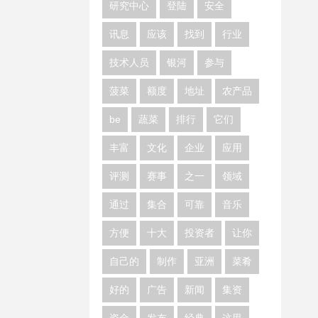
研究中心
登陆
安全
讯息
应该
找到
行业
技术人员
银河
参与
菠菜
额度
地址
农产品
be
蔬菜
排行
它们
丰富
文化
企业
应用
评测
赛事
之一
领域
通过
集合
可靠
音乐
方便
十大
投资者
让你
自己的
制作
亚洲
菜肴
好的
广告
新闻
集资