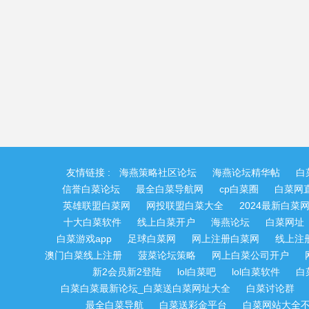
友情链接 :
海燕策略社区论坛
海燕论坛精华帖
白
信誉白菜论坛
最全白菜导航网
cp白菜圈
白菜网
英雄联盟白菜网
网投联盟白菜大全
2024最新白菜
十大白菜软件
线上白菜开户
海燕论坛
白菜网址
白菜游戏app
足球白菜网
网上注册白菜网
线上注
澳门白菜线上注册
菠菜论坛策略
网上白菜公司开户
新2会员新2登陆
lol白菜吧
lol白菜软件
白
白菜白菜最新论坛_白菜送白菜网址大全
白菜讨论群
最全白菜导航
白菜送彩金平台
白菜网站大全不