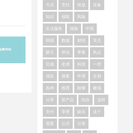
方式
烹饪
投放
设备
知识
领取
风险
生活服务
保险
中国
韩国
数据
财经
关注
吸引
评估
苹果
风云
完成
老虎
科技
一些
借款
搜集
申请
交易
各种
推荐
能够
赌场
分享
新产品
综合
这样
支付
享受
娱乐
这个
需要
公式
分类