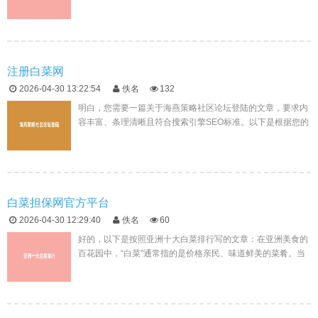
与服务在互联网经济高速发展的今天，网络贷款、信用提升等
服务变得越来越普遍...
注册白菜网
2026-04-30 13:22:54
佚名
132
明白，您需要一篇关于海燕策略社区论坛登陆的文章，要求内
容丰富、条理清晰且符合搜索引擎SEO标准。以下是根据您的
需求修改后的内容：探索海燕策略社区论坛登陆流程：简单易
行的第一步在当今...
白菜担保网官方平台
2026-04-30 12:29:40
佚名
60
好的，以下是按照亚洲十大白菜排行写的文章：在亚洲美食的
百花园中，“白菜”通常指的是价格亲民、味道鲜美的菜肴。当
我们提到“亚洲十大白菜排行”，这不仅仅是一个简单的排名，
而是对那些能够...