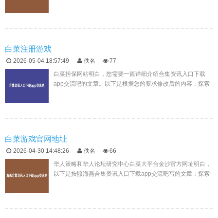
入口的全面服务与高效信誉在数字化时代，线上平台如雨后春
笋般涌现，而海...
白菜注册游戏
2026-05-04 18:57:49
佚名
77
白菜担保网站明白，您需要一篇详细介绍合集资讯入口下载
app交流吧的文章。以下是根据您的要求修改后的内容：探索
合白菜网资讯集资讯入口：一站式获取信息的便捷之选在数字
时代，信息获取变得...
白菜游戏官网地址
2026-04-30 14:48:26
佚名
66
华人策略和华人论坛研究中心白菜大平台金沙官方网址明白，
以下是按照海燕合集资讯入口下载app交流吧写的文章：探索
海燕合集资讯入口的丰富资源与互动环境在互联网的浩瀚世界
中，海燕合集资讯...