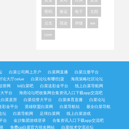
资金
发布
经典
这里
密码
验证
电子
太阳
点击
现金
评级
we
com
坛
白菜公司网上开户
白菜网直播
白菜注册平台
论大厅celue
白菜论坛有哪些|菠
海燕策略社区论坛
信誉网
lol白菜吧
白菜送彩金平台
线上白菜导航网
菜大平台
海燕论坛吧收集网合集资讯入口下载app交流吧
上白菜直营
白菜信誉大平台
白菜体育直播
白菜论坛
送彩金平台
英雄联盟白菜网
白菜导航站
最全白菜导航
论坛
白菜导航网
足球白菜网
线上白菜游戏
平台
金沙集团游戏登录
合集资讯入口下载app交流吧
录
免费cp白菜官方排名网站
白菜技术交流论坛