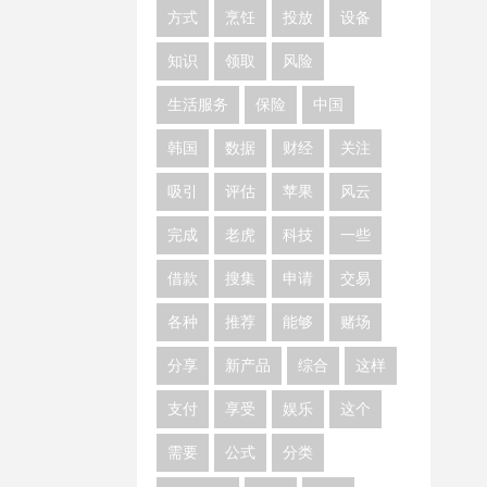
方式
烹饪
投放
设备
知识
领取
风险
生活服务
保险
中国
韩国
数据
财经
关注
吸引
评估
苹果
风云
完成
老虎
科技
一些
借款
搜集
申请
交易
各种
推荐
能够
赌场
分享
新产品
综合
这样
支付
享受
娱乐
这个
需要
公式
分类