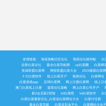
友情链接 :
海燕策略社区论坛
海燕论坛精华帖
白
信誉白菜论坛
最全白菜导航网
cp白菜圈
白菜网
英雄联盟白菜网
网投联盟白菜大全
2024最新白菜
十大白菜软件
线上白菜开户
海燕论坛
白菜网址
白菜游戏app
足球白菜网
网上注册白菜网
线上注
澳门白菜线上注册
菠菜论坛策略
网上白菜公司开户
新2会员新2登陆
lol白菜吧
lol白菜软件
白
白菜白菜最新论坛_白菜送白菜网址大全
白菜讨论群
最全白菜导航
白菜送彩金平台
白菜网站大全不