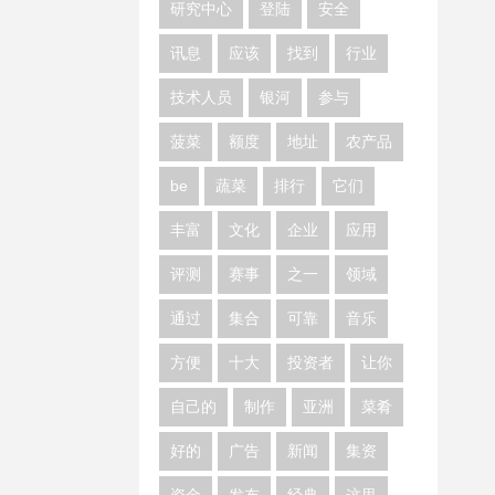
研究中心
登陆
安全
讯息
应该
找到
行业
技术人员
银河
参与
菠菜
额度
地址
农产品
be
蔬菜
排行
它们
丰富
文化
企业
应用
评测
赛事
之一
领域
通过
集合
可靠
音乐
方便
十大
投资者
让你
自己的
制作
亚洲
菜肴
好的
广告
新闻
集资