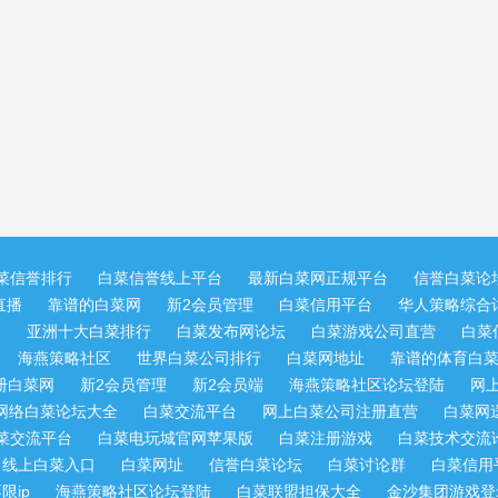
菜信誉排行
白菜信誉线上平台
最新白菜网正规平台
信誉白菜论
直播
靠谱的白菜网
新2会员管理
白菜信用平台
华人策略综合讨
网
亚洲十大白菜排行
白菜发布网论坛
白菜游戏公司直营
白菜
海燕策略社区
世界白菜公司排行
白菜网地址
靠谱的体育白
册白菜网
新2会员管理
新2会员端
海燕策略社区论坛登陆
网
网络白菜论坛大全
白菜交流平台
网上白菜公司注册直营
白菜网
菜交流平台
白菜电玩城官网苹果版
白菜注册游戏
白菜技术交流
线上白菜入口
白菜网址
信誉白菜论坛
白菜讨论群
白菜信用
限ip
海燕策略社区论坛登陆
白菜联盟担保大全
金沙集团游戏登