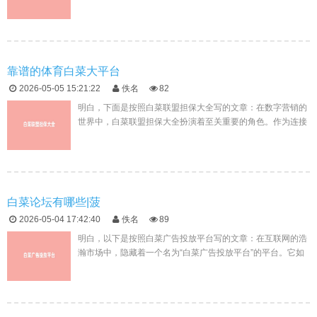
化时代，广告投放已经成为企业营销的重要组成部分。白菜广
告投放平台作为白菜...
靠谱的体育白菜大平台
2026-05-05 15:21:22
佚名
82
明白，下面是按照白菜联盟担保大全写的文章：在数字营销的
世界中，白菜联盟担保大全扮演着至关重要的角色。作为连接
广告主与联盟成员之间的桥梁，它不足球吧仅保障了广告主的
利益，也为联盟成员...
白菜论坛有哪些|菠
2026-05-04 17:42:40
佚名
89
明白，以下是按照白菜广告投放平台写的文章：在互联网的浩
瀚市场中，隐藏着一个名为“白菜广告投放平台”的平台。它如
同一座宝藏岛，汇聚了众多寻求优惠与广告推广服务的用户的
向往。今天，就让...