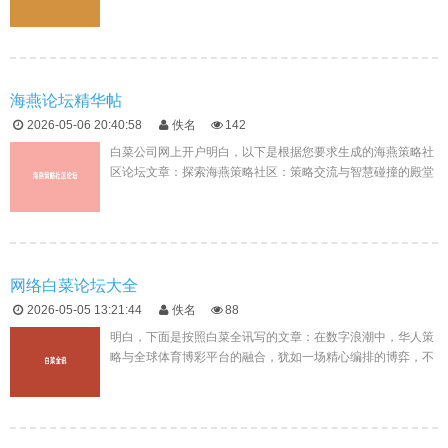
度剖析与实践指南在互联网的浩瀚海洋中，各类论坛如同繁星
点缀，其中海燕论坛...
海燕论坛精华帖
2026-05-06 20:40:58
佚名
142
白菜公司网上开户明白，以下是根据您要求生成的海燕策略社
区论坛文章：探索海燕策略社区：策略交流与智慧碰撞的殿堂
在互联网的浩瀚海洋中，各类社区论坛如同繁星点缀，其中海
燕策略社区以其独特...
网络白菜论坛大全
2026-05-05 13:21:44
佚名
88
明白，下面是按照白菜全讯写的文章：在数字浪潮中，华人策
略与全球体育博彩平台的融合，犹如一场精心编排的博弈，不
仅挑战着玩家的智慧与耐心，更考验着他们白菜网注册领体验
金对体育赛事结果预...