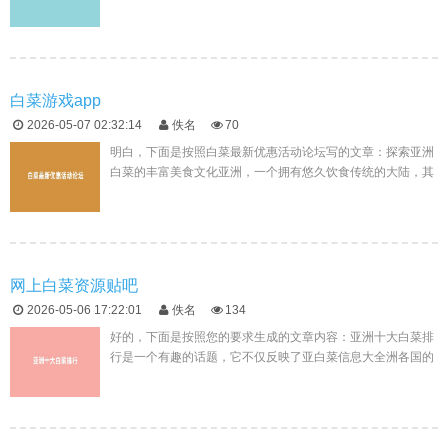
时代，能够找到一片净土，让知识和经验得以沉淀和分享，实
属难得。华人国...
白菜游戏app
2026-05-07 02:32:14
佚名
70
明白，下面是按照白菜最新优惠活动论坛写的文章：探索亚洲
白菜的丰富美食文化亚洲，一个拥有悠久饮食传统的大陆，其
多样的风味和丰富的食材构成了一道道令人垂涎的美食大餐。
在这片土地上，各种...
网上白菜资源贴吧
2026-05-06 17:22:01
佚名
134
好的，下面是按照您的要求生成的文章内容：亚洲十大白菜排
行是一个有趣的话题，它不仅反映了亚白菜信息大全洲各国的
文化特色和饮食传统，也揭示了人们对美食的热爱和追求。本
文将为您详细介绍亚...