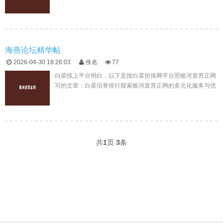
全、便捷的在线博彩体验银河直营正网是一个备受赞誉的在线
博彩平台，它提供了一个...
海燕论坛精华帖
2026-04-30 18:26:03
佚名
77
白菜线上平台明白，以下是按白菜担保网平台照银河直营正网
写的文章：白菜信誉排行探索银河直营正网的多元化服务与优
势在互联网的浩瀚世界中，银河直营正网以其独特的功能和优
质的服务吸引了众多...
共
1
页
3
条