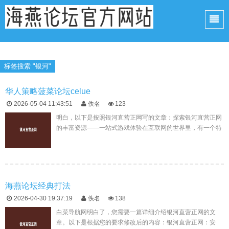
标签搜索 "银河"
华人策略菠菜论坛celue
2026-05-04 11:43:51
佚名
123
明白，以下是按照银河直营正网写的文章：探索银河直营正网
的丰富资源——一站式游戏体验在互联网的世界里，有一个特
殊的领域——银河直营正网。这里汇聚了无数热爱在线娱乐的
人们，他们共同分享...
海燕论坛经典打法
2026-04-30 19:37:19
佚名
138
白菜导航网明白了，您需要一篇详细介绍银河直营正网的文
章。以下是根据您的要求修改后的内容：银河直营正网：安