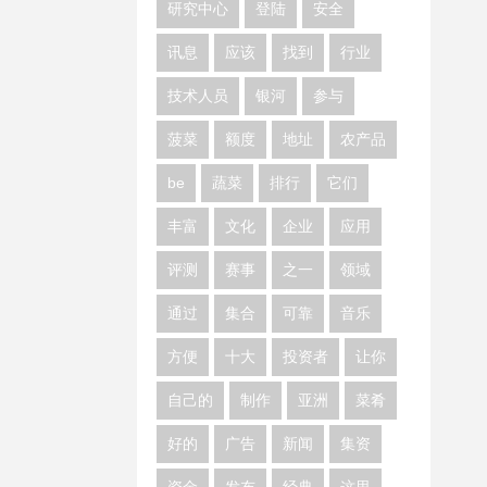
研究中心
登陆
安全
讯息
应该
找到
行业
技术人员
银河
参与
菠菜
额度
地址
农产品
be
蔬菜
排行
它们
丰富
文化
企业
应用
评测
赛事
之一
领域
通过
集合
可靠
音乐
方便
十大
投资者
让你
自己的
制作
亚洲
菜肴
好的
广告
新闻
集资