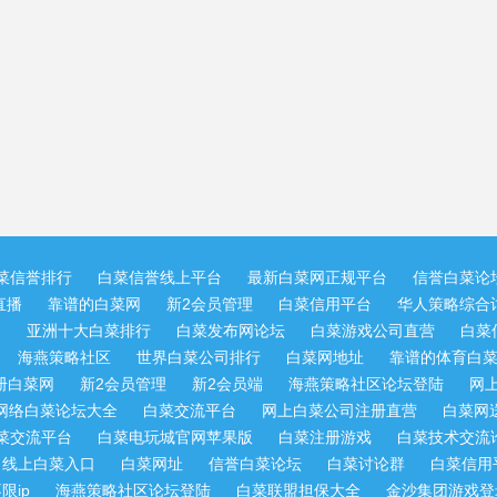
菜信誉排行
白菜信誉线上平台
最新白菜网正规平台
信誉白菜论
直播
靠谱的白菜网
新2会员管理
白菜信用平台
华人策略综合讨
网
亚洲十大白菜排行
白菜发布网论坛
白菜游戏公司直营
白菜
海燕策略社区
世界白菜公司排行
白菜网地址
靠谱的体育白
册白菜网
新2会员管理
新2会员端
海燕策略社区论坛登陆
网
网络白菜论坛大全
白菜交流平台
网上白菜公司注册直营
白菜网
菜交流平台
白菜电玩城官网苹果版
白菜注册游戏
白菜技术交流
线上白菜入口
白菜网址
信誉白菜论坛
白菜讨论群
白菜信用
限ip
海燕策略社区论坛登陆
白菜联盟担保大全
金沙集团游戏登