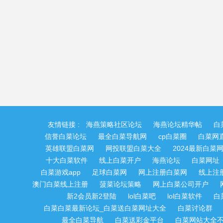
友情链接 :
海燕策略社区论坛
海燕论坛精华帖
白
信誉白菜论坛
最全白菜导航网
cp白菜圈
白菜网
英雄联盟白菜网
网投联盟白菜大全
2024最新白菜
十大白菜软件
线上白菜开户
海燕论坛
白菜网址
白菜游戏app
足球白菜网
网上注册白菜网
线上注
澳门白菜线上注册
菠菜论坛策略
网上白菜公司开户
新2会员新2登陆
lol白菜吧
lol白菜软件
白
白菜白菜最新论坛_白菜送白菜网址大全
白菜讨论群
最全白菜导航
白菜送彩金平台
白菜网站大全不