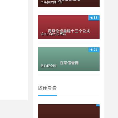
白菜担保网平台
88
谁有白菜论坛网站
69
足球现金网
随便看看