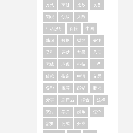
方式
烹饪
投放
设备
知识
领取
风险
生活服务
保险
中国
韩国
数据
财经
关注
吸引
评估
苹果
风云
完成
老虎
科技
一些
借款
搜集
申请
交易
各种
推荐
能够
赌场
分享
新产品
综合
这样
支付
享受
娱乐
这个
需要
公式
分类