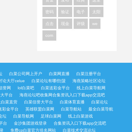
资金
发布
经典
这里
密码
验证
电子
太阳
点击
现金
评级
we
com
坛
白菜公司网上开户
白菜网直播
白菜注册平台
论大厅celue
白菜论坛有哪些|菠
海燕策略社区论坛
信誉网
lol白菜吧
白菜送彩金平台
线上白菜导航网
菜大平台
海燕论坛吧收集网合集资讯入口下载app交流吧
上白菜直营
白菜信誉大平台
白菜体育直播
白菜论坛
送彩金平台
英雄联盟白菜网
白菜导航站
最全白菜导航
论坛
白菜导航网
足球白菜网
线上白菜游戏
平台
金沙集团游戏登录
合集资讯入口下载app交流吧
录
免费cp白菜官方排名网站
白菜技术交流论坛