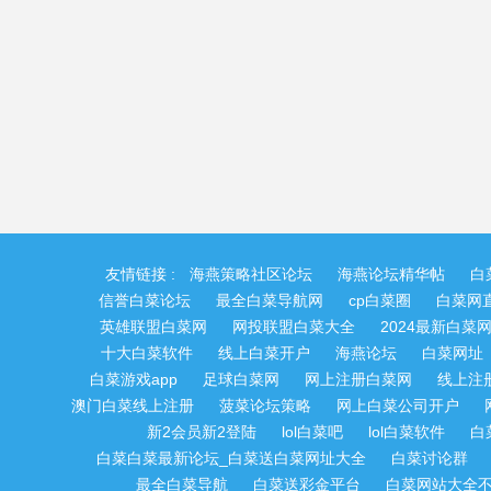
友情链接 :
海燕策略社区论坛
海燕论坛精华帖
白
信誉白菜论坛
最全白菜导航网
cp白菜圈
白菜网
英雄联盟白菜网
网投联盟白菜大全
2024最新白菜
十大白菜软件
线上白菜开户
海燕论坛
白菜网址
白菜游戏app
足球白菜网
网上注册白菜网
线上注
澳门白菜线上注册
菠菜论坛策略
网上白菜公司开户
新2会员新2登陆
lol白菜吧
lol白菜软件
白
白菜白菜最新论坛_白菜送白菜网址大全
白菜讨论群
最全白菜导航
白菜送彩金平台
白菜网站大全不