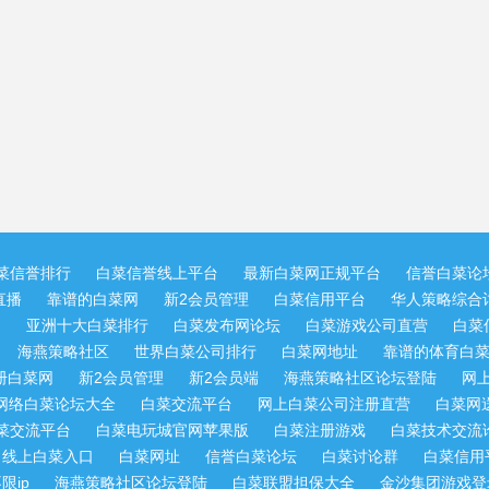
菜信誉排行
白菜信誉线上平台
最新白菜网正规平台
信誉白菜论
直播
靠谱的白菜网
新2会员管理
白菜信用平台
华人策略综合讨
网
亚洲十大白菜排行
白菜发布网论坛
白菜游戏公司直营
白菜
海燕策略社区
世界白菜公司排行
白菜网地址
靠谱的体育白
册白菜网
新2会员管理
新2会员端
海燕策略社区论坛登陆
网
网络白菜论坛大全
白菜交流平台
网上白菜公司注册直营
白菜网
菜交流平台
白菜电玩城官网苹果版
白菜注册游戏
白菜技术交流
线上白菜入口
白菜网址
信誉白菜论坛
白菜讨论群
白菜信用
限ip
海燕策略社区论坛登陆
白菜联盟担保大全
金沙集团游戏登