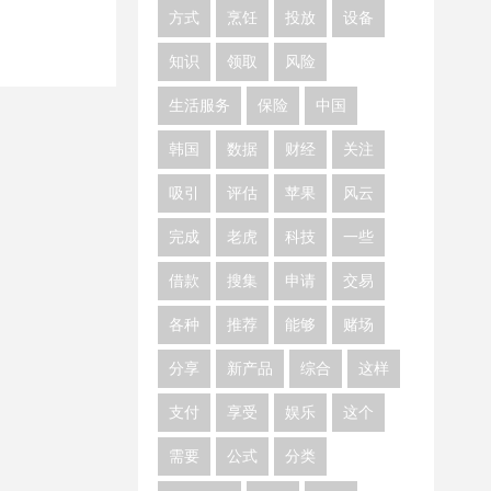
方式
烹饪
投放
设备
知识
领取
风险
生活服务
保险
中国
韩国
数据
财经
关注
吸引
评估
苹果
风云
完成
老虎
科技
一些
借款
搜集
申请
交易
各种
推荐
能够
赌场
分享
新产品
综合
这样
支付
享受
娱乐
这个
需要
公式
分类