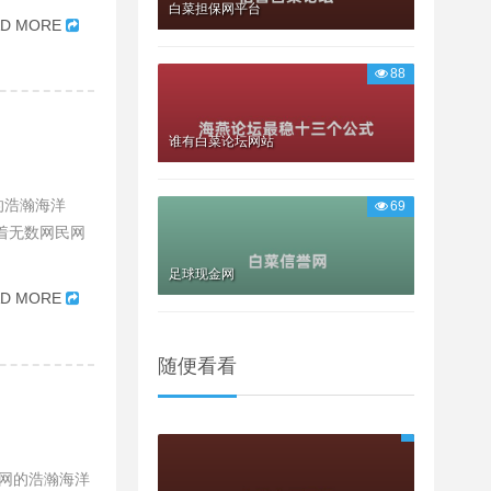
白菜担保网平台
AD MORE
88
谁有白菜论坛网站
的浩瀚海洋
69
着无数网民网
足球现金网
AD MORE
随便看看
网的浩瀚海洋