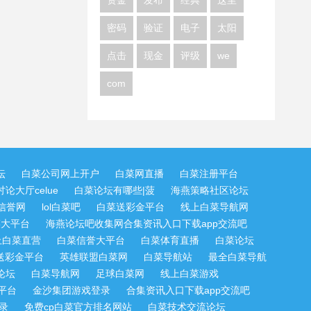
资金
发布
经典
这里
密码
验证
电子
太阳
点击
现金
评级
we
com
坛
白菜公司网上开户
白菜网直播
白菜注册平台
论大厅celue
白菜论坛有哪些|菠
海燕策略社区论坛
信誉网
lol白菜吧
白菜送彩金平台
线上白菜导航网
菜大平台
海燕论坛吧收集网合集资讯入口下载app交流吧
上白菜直营
白菜信誉大平台
白菜体育直播
白菜论坛
送彩金平台
英雄联盟白菜网
白菜导航站
最全白菜导航
论坛
白菜导航网
足球白菜网
线上白菜游戏
平台
金沙集团游戏登录
合集资讯入口下载app交流吧
录
免费cp白菜官方排名网站
白菜技术交流论坛