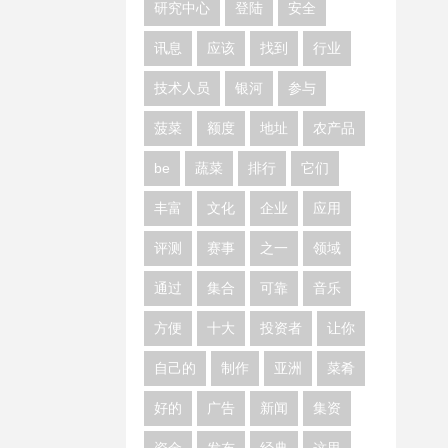
研究中心
登陆
安全
讯息
应该
找到
行业
技术人员
银河
参与
菠菜
额度
地址
农产品
be
蔬菜
排行
它们
丰富
文化
企业
应用
评测
赛事
之一
领域
通过
集合
可靠
音乐
方便
十大
投资者
让你
自己的
制作
亚洲
菜肴
好的
广告
新闻
集资