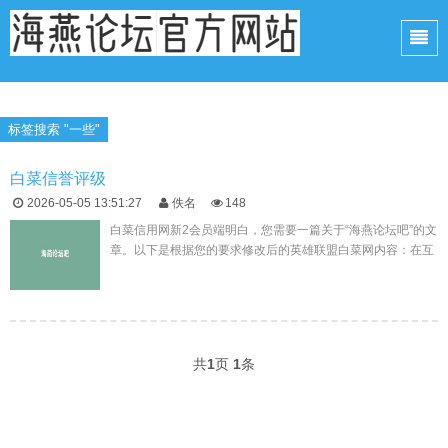
标签搜索 "一些"
白菜信誉评级
2026-05-05 13:51:27
佚名
148
白菜信用网新2会员端明白，您需要一篇关于“海燕论坛吧”的文
章。以下是根据您的要求修改后的英雄联盟白菜网内容：在互
联网的浩瀚海洋中，有一个名为“海燕论坛吧”的平台，它如同
一颗璀璨的明...
共
1
页
1
条