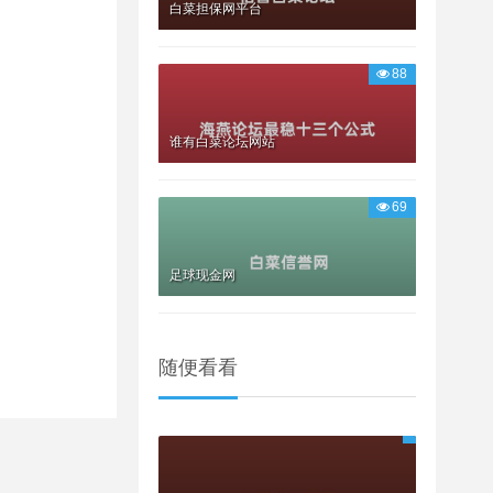
白菜担保网平台
88
谁有白菜论坛网站
69
足球现金网
随便看看