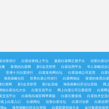
菜信誉排行
白菜信誉线上平台
最新白菜网正规平台
信誉白菜论
直播
靠谱的白菜网
新2会员管理
白菜信用平台
华人策略综合讨
网
亚洲十大白菜排行
白菜发布网论坛
白菜游戏公司直营
白菜
海燕策略社区
世界白菜公司排行
白菜网地址
靠谱的体育白
册白菜网
新2会员管理
新2会员端
海燕策略社区论坛登陆
网
网络白菜论坛大全
白菜交流平台
网上白菜公司注册直营
白菜网
菜交流平台
白菜电玩城官网苹果版
白菜注册游戏
白菜技术交流
线上白菜入口
白菜网址
信誉白菜论坛
白菜讨论群
白菜信用
限ip
海燕策略社区论坛登陆
白菜联盟担保大全
金沙集团游戏登