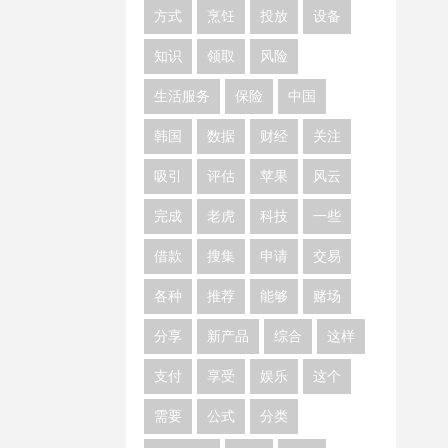
方式
烹饪
投放
设备
知识
领取
风险
生活服务
保险
中国
韩国
数据
财经
关注
吸引
评估
苹果
风云
完成
老虎
科技
一些
借款
搜集
申请
交易
各种
推荐
能够
赌场
分享
新产品
综合
这样
支付
享受
娱乐
这个
需要
公式
分类