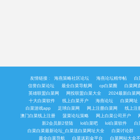
友情链接 :
海燕策略社区论坛
海燕论坛精华帖
白
信誉白菜论坛
最全白菜导航网
cp白菜圈
白菜网
英雄联盟白菜网
网投联盟白菜大全
2024最新白菜
十大白菜软件
线上白菜开户
海燕论坛
白菜网址
白菜游戏app
足球白菜网
网上注册白菜网
线上注
澳门白菜线上注册
菠菜论坛策略
网上白菜公司开户
新2会员新2登陆
lol白菜吧
lol白菜软件
白
白菜白菜最新论坛_白菜送白菜网址大全
白菜讨论群
最全白菜导航
白菜送彩金平台
白菜网站大全不