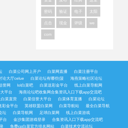
资金
发布
经典
这里
密码
验证
电子
太阳
点击
现金
评级
we
com
坛
白菜公司网上开户
白菜网直播
白菜注册平台
论大厅celue
白菜论坛有哪些|菠
海燕策略社区论坛
信誉网
lol白菜吧
白菜送彩金平台
线上白菜导航网
菜大平台
海燕论坛吧收集网合集资讯入口下载app交流吧
上白菜直营
白菜信誉大平台
白菜体育直播
白菜论坛
送彩金平台
英雄联盟白菜网
白菜导航站
最全白菜导航
论坛
白菜导航网
足球白菜网
线上白菜游戏
平台
金沙集团游戏登录
合集资讯入口下载app交流吧
录
免费cp白菜官方排名网站
白菜技术交流论坛