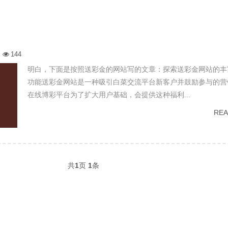
144
明白，下面是按照送彩金的网站写的文章：探索送彩金网站的丰
功能送彩金网站是一种吸引白菜交流平台新客户并鼓励参与的营
在线博彩平台为了扩大用户基础，会提供这种福利...
RE
共
1
页
1
条