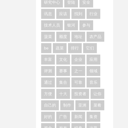
研究中心
登陆
安全
讯息
应该
找到
行业
技术人员
银河
参与
菠菜
额度
地址
农产品
be
蔬菜
排行
它们
丰富
文化
企业
应用
评测
赛事
之一
领域
通过
集合
可靠
音乐
方便
十大
投资者
让你
自己的
制作
亚洲
菜肴
好的
广告
新闻
集资