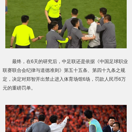
最终，在6天的研究后，中足联还是依据《中国足球职业
联赛联合会纪律与道德准则》第五十五条、第四十九条之规
定，决定对郑智开出禁止进入体育场馆6场，罚款人民币6万
元的重磅罚单。