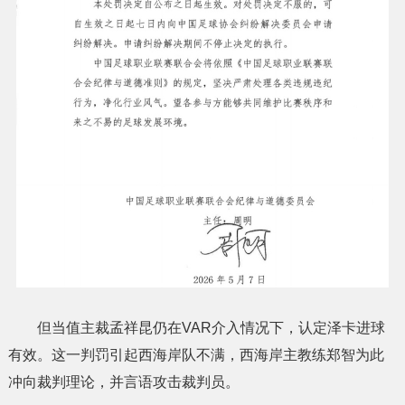
但当值主裁孟祥昆仍在VAR介入情况下，认定泽卡进球
有效。这一判罚引起西海岸队不满，西海岸主教练郑智为此
冲向裁判理论，并言语攻击裁判员。