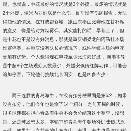
踢。也就说，申花最好的情况就是3个外援，最坏的情况就是
2个外援，像米内罗到底是什么伤，目前没有伤病报告，无法
得知他的情况。在打成都蓉城，跟山东泰山比赛他在替补席
的意义，像是给对方烟雾弹。其实能打的话，早都上了，但
是申花也不是没有好消息，那就是重庆铜梁龙的阿马杜本场
比赛停赛。在重庆没有队长的情况下，或许坐镇主场的申花
更加有优势。个人觉得现在申花至少比海港好过， 海港本轮
是中超8个主场观众人数最少，外援安佩姆红牌动作，可能会
追加停赛。下轮他们挑战北京国安，也是凶多吉少！
而三连胜的青岛海牛，在没有扣分榜里面是第6名，如果
没有扣分，他们今年也是拿了14个积分，之前开局的时候，
很多球迷都在担心青岛海牛会不会负分结束这个赛季，没想
到，还是球迷想太多。本轮中超青岛海牛客场3比1击败武汉
三镇。如果加上之前赢的山东泰山、海港，海牛也是连续3轮